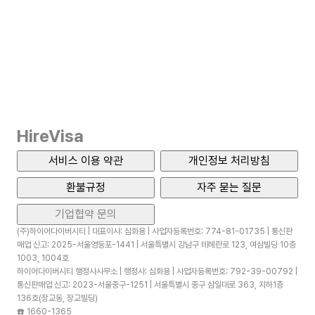
HireVisa
서비스 이용 약관
개인정보 처리방침
환불규정
자주 묻는 질문
기업협약 문의
(주)하이어다이버시티 | 대표이사: 심화용 | 사업자등록번호: 774-81-01735 | 통신판
매업 신고: 2025-서울영등포-1441 | 서울특별시 강남구 테헤란로 123, 여삼빌딩 10층
1003, 1004호
하이어다이버시티 행정사사무소 | 행정사: 심화용 | 사업자등록번호: 792-39-00792 |
통신판매업 신고: 2023-서울중구-1251 | 서울특별시 중구 삼일대로 363, 지하1층
136호(장교동, 장교빌딩)
☎️
1660-1365