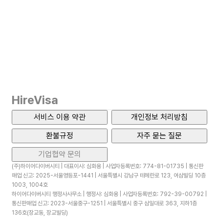
HireVisa
서비스 이용 약관
개인정보 처리방침
환불규정
자주 묻는 질문
기업협약 문의
(주)하이어다이버시티 | 대표이사: 심화용 | 사업자등록번호: 774-81-01735 | 통신판
매업 신고: 2025-서울영등포-1441 | 서울특별시 강남구 테헤란로 123, 여삼빌딩 10층
1003, 1004호
하이어다이버시티 행정사사무소 | 행정사: 심화용 | 사업자등록번호: 792-39-00792 |
통신판매업 신고: 2023-서울중구-1251 | 서울특별시 중구 삼일대로 363, 지하1층
136호(장교동, 장교빌딩)