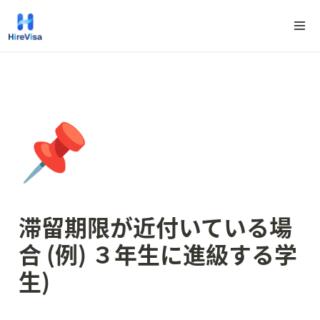
📌
滞留期限が近付いている場
合 (例) ３年生に進級する学
生)