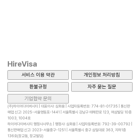
HireVisa
서비스 이용 약관
개인정보 처리방침
환불규정
자주 묻는 질문
기업협약 문의
(주)하이어다이버시티 | 대표이사: 심화용 | 사업자등록번호: 774-81-01735 | 통신판
매업 신고: 2025-서울영등포-1441 | 서울특별시 강남구 테헤란로 123, 여삼빌딩 10층
1003, 1004호
하이어다이버시티 행정사사무소 | 행정사: 심화용 | 사업자등록번호: 792-39-00792 |
통신판매업 신고: 2023-서울중구-1251 | 서울특별시 중구 삼일대로 363, 지하1층
136호(장교동, 장교빌딩)