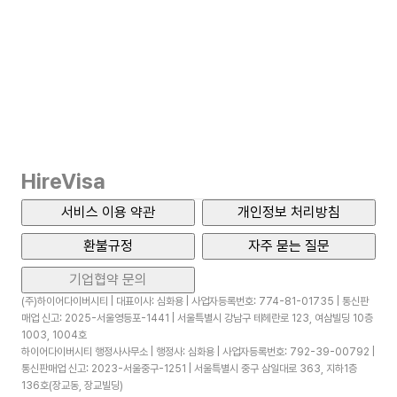
HireVisa
서비스 이용 약관
개인정보 처리방침
환불규정
자주 묻는 질문
기업협약 문의
(주)하이어다이버시티 | 대표이사: 심화용 | 사업자등록번호: 774-81-01735 | 통신판
매업 신고: 2025-서울영등포-1441 | 서울특별시 강남구 테헤란로 123, 여삼빌딩 10층
1003, 1004호
하이어다이버시티 행정사사무소 | 행정사: 심화용 | 사업자등록번호: 792-39-00792 |
통신판매업 신고: 2023-서울중구-1251 | 서울특별시 중구 삼일대로 363, 지하1층
136호(장교동, 장교빌딩)