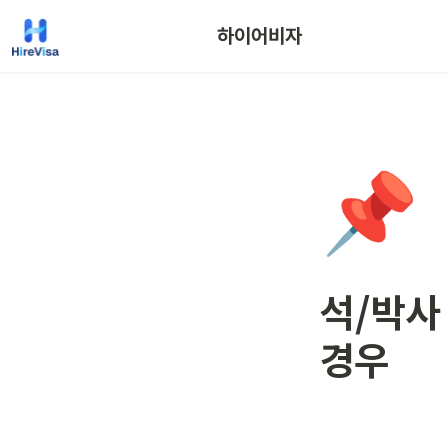
하이어비자
📌
석/박사
경우