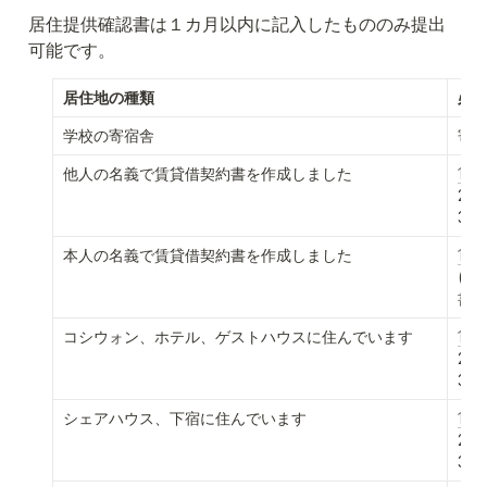
居住提供確認書は１カ月以内に記入したもののみ提出
可能です。
居住地の種類
必
学校の寄宿舎
寄宿
他人の名義で賃貸借契約書を作成しました
1.
2.
3. 
本人の名義で賃貸借契約書を作成しました
1.
(2
書
コシウォン、ホテル、ゲストハウスに住んでいます
1.
2.
3.
シェアハウス、下宿に住んでいます
1.
2.
3. 