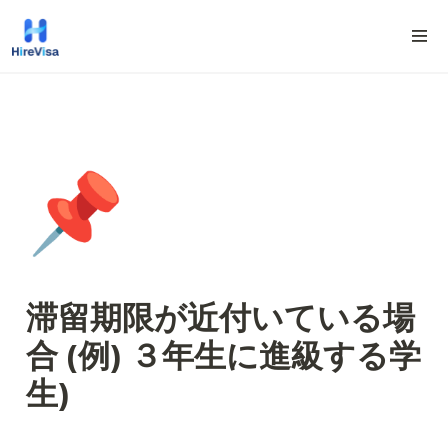
📌
滞留期限が近付いている場
合 (例) ３年生に進級する学
生)