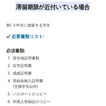
例) ３年生に進級する学生
 必要書類リスト:
必須書類:
1
.
居住地証明書類
2
.
在学証明書
3
.
成績証明書
4
.
登録金納入証明書

(交換学生以外)
5
.
パスポートのコピー
6
.
外国人登録証のコピー