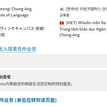
seong! Chung-Ang 
(한국어) !다빈치캠퍼스-안
ute of Language 
교육원
(VIET) !Khuôn viên Da 
ヴィンチキャンパス-安城! 
Trung tâm Giáo dục Ngôn 
育院
Chong-Ang
出入境事务所业务
别套餐
evisa为帮助您的韩国生活而定制的特别服务。
所业务 (单击后转到该页面)