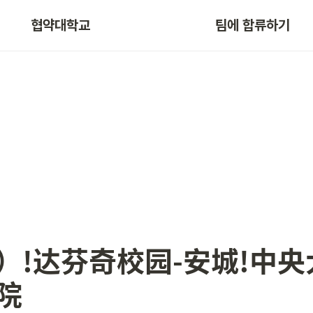
협약대학교
팀에 합류하기
）!达芬奇校园-安城!中
院