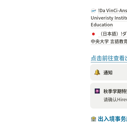
!Da VinCi-An
Univeristy Instit
Education
（日本語）!ダ
中央大学 言語教
点击前往查看
通知
秋季学期特
请确认Hir
 出入境事务