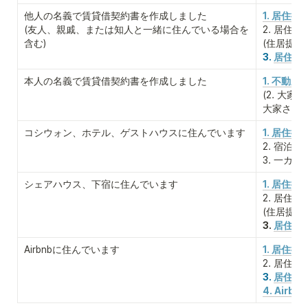
他人の名義で賃貸借契約書を作成しました

1. 居住
(友人、親戚、または知人と一緒に住んでいる場合を
2. 居住
含む)
(住居提
3. 
居住地提
本人の名義で賃貸借契約書を作成しました
1. 不動産
(2. 大家
大家さん
コシウォン、ホテル、ゲストハウスに住んでいます
1. 居住提
2. 宿泊施
3. 一カ
シェアハウス、下宿に住んでいます
1. 居住提
2. 居住
(住居提
3. 
居住地提
Airbnbに住んでいます
1. 居住
2. 居住
3. 
居住地提
4. Airb