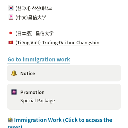
(한국어) 창신대학교
(中文)昌信大学
(日本語）昌信大学
(Tiếng Việt) Trường Đại học Changshin
Go to immigration work
Notice 
Promotion
Special Package
 Immigration Work (Click to access the 
page)