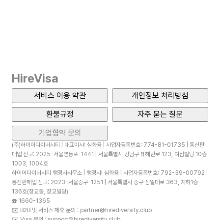
HireVisa
서비스 이용 약관
개인정보 처리방침
환불규정
자주 묻는 질문
기업협약 문의
(주)하이어다이버시티 | 대표이사: 심화용 | 사업자등록번호: 774-81-01735 | 통신판
매업 신고: 2025-서울영등포-1441 | 서울특별시 강남구 테헤란로 123, 여삼빌딩 10층
1003, 1004호
하이어다이버시티 행정사사무소 | 행정사: 심화용 | 사업자등록번호: 792-39-00792 |
통신판매업 신고: 2023-서울중구-1251 | 서울특별시 중구 삼일대로 363, 지하1층
136호(장교동, 장교빌딩)
☎️
1660-1365
✉️
B2B 및 서비스 제휴 문의 : partner@hirediversity.club
✉️
Visa 문의 : support@hirediversity.club