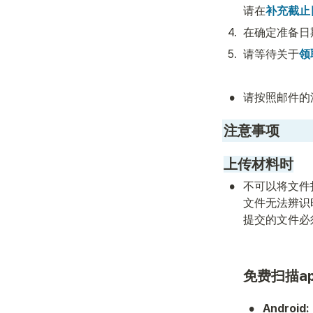
请在
补充截止
4
.
在确定准备日
5
.
请等待关于
领
•
请按照邮件的
注意事项
上传材料时
•
不可以将文件
文件无法辨识
提交的文件必
免费扫描a
•
Android: