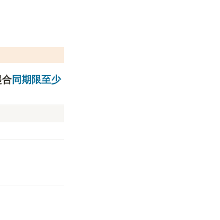
起合
同期限至少
)