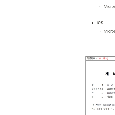
◦
Micro
•
iOS:
◦
Micro