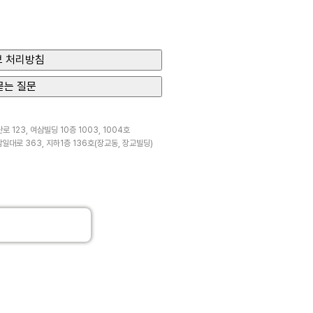
 처리방침
묻는 질문
 123, 여삼빌딩 10층 1003, 1004호
일대로 363, 지하1층 136호(장교동, 장교빌딩)