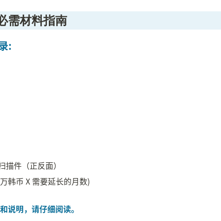
必需材料指南
录:
扫描件（正反面）
7万韩币 X 需要延长的月数)

和说明，请仔细阅读。