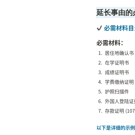
延长事由的
 必需材料目
必需材料：
1
.
居住地确认书
2
.
在学证明书
3
.
成绩证明书
4
.
学费缴纳证明
5
.
护照扫描件
6
.
外国人登陆证
7
.
存款证明 (10
以下是详细的示例