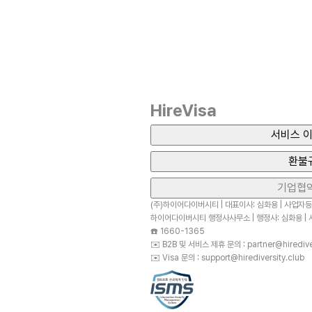
HireVisa
서비스 이
환불
기업협
(주)하이어다이버시티 | 대표이사: 심화용 | 사업자등록
하이어다이버시티 행정사사무소 | 행정사: 심화용 | 사
☎️
1660-1365
✉️
B2B 및 서비스 제휴 문의 : partner@hirediver
✉️
Visa 문의 : support@hirediversity.club