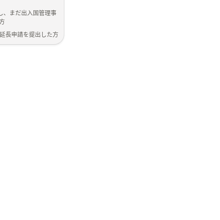
が満了し、まだ出入国管理事
方
間延長申請を提出した方
てご確認ください。