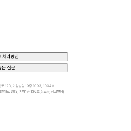
 처리방침
묻는 질문
 123, 여삼빌딩 10층 1003, 1004호
일대로 363, 지하1층 136호(장교동, 장교빌딩)