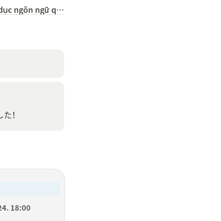
(VIET) Trung tâm giáo dục ngôn ngữ quốc tế Chungwoon- Honseong
した！
24. 18:00