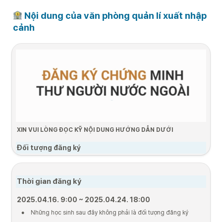
 Nội dung của văn phòng quản lí xuất nhập 
cảnh
XIN VUI LÒNG ĐỌC KỸ NỘI DUNG HƯỚNG DẪN DƯỚI
Đối tượng đăng ký
•
Chỉ những người có thị thực D-4-1 mới có thể nộp đơn.
•
Đối tượng đăng kí: Trong vòng 90 ngày kể từ ngày nhập cảnh
Thời gian đăng ký 
Quá trình đăng ký
2025.04.16. 9:00 ~ 2025.04.24. 18:00
1. Chuẩn bị hồ 
2. Thời gian 
3. Nộp hồ sơ bổ 
•
Những học sinh sau đây không phải là đối tượng đăng ký
sơ
đăng ký
sung
