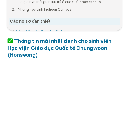
1
.
Đã gia hạn thời gian lưu trú ở cục xuất nhập cảnh rồi
(Chỉ những trường 
2
.
Những học sinh Incheon Campus
hợp bị yêu cầu mới 
cần bổ sung hồ sơ)
Các hồ sơ cần thiết 
Các hồ sơ cần 
24.06.17 9:00 
~24.7.3 18:00
 Các giấy tờ cần chuẩn bị:
chuẩn bị
~ 
24.06.24 
18:00
 Thông tin mới nhất dành cho sinh viên 
Giấy tờ cần thiết:
Học viện Giáo dục Quốc tế Chungwoon 
1
.
Giấy tờ cư trú
(Honseong)
2
.
Giấy xác nhận đang học tại trường