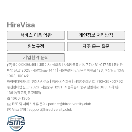
HireVisa
서비스 이용 약관
개인정보 처리방침
환불규정
자주 묻는 질문
기업협약 문의
(주)하이어다이버시티 | 대표이사: 심화용 | 사업자등록번호: 774-81-01735 | 통신판
매업 신고: 2025-서울영등포-1441 | 서울특별시 강남구 테헤란로 123, 여삼빌딩 10층
1003, 1004호
하이어다이버시티 행정사사무소 | 행정사: 심화용 | 사업자등록번호: 792-39-00792 |
통신판매업 신고: 2023-서울중구-1251 | 서울특별시 중구 삼일대로 363, 지하1층
136호(장교동, 장교빌딩)
☎️
1660-1365
✉️
B2B 및 서비스 제휴 문의 : partner@hirediversity.club
✉️
Visa 문의 : support@hirediversity.club