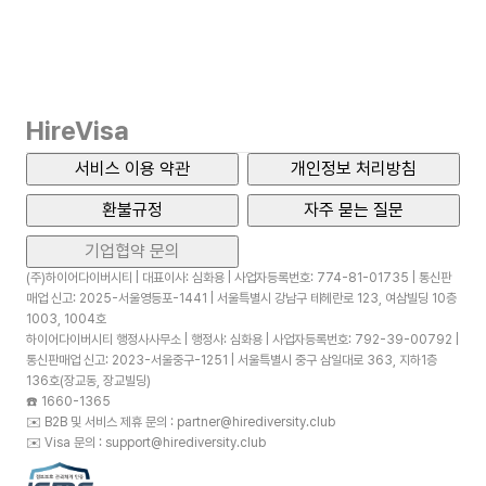
HireVisa
서비스 이용 약관
개인정보 처리방침
환불규정
자주 묻는 질문
기업협약 문의
(주)하이어다이버시티 | 대표이사: 심화용 | 사업자등록번호: 774-81-01735 | 통신판
매업 신고: 2025-서울영등포-1441 | 서울특별시 강남구 테헤란로 123, 여삼빌딩 10층
1003, 1004호
하이어다이버시티 행정사사무소 | 행정사: 심화용 | 사업자등록번호: 792-39-00792 |
통신판매업 신고: 2023-서울중구-1251 | 서울특별시 중구 삼일대로 363, 지하1층
136호(장교동, 장교빌딩)
☎️
1660-1365
✉️
B2B 및 서비스 제휴 문의 : partner@hirediversity.club
✉️
Visa 문의 : support@hirediversity.club