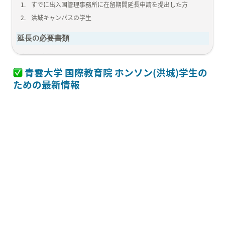
1
.
すでに出入国管理事務所に在留期間延長申請を提出した方
2
.
洪城キャンパスの学生
延長の必要書類
 必要書類リスト:
 青雲大学 国際教育院 ホンソン(洪城)学生の
必須書類:
ための最新情報
1
.
居住地証明書類
2
.
在学証明書
3
.
成績証明書
4
.
登録金納入証明書
5
.
パスポートのコピー
6
.
外国人登録証のコピー
7
.
残高証明書 (107万ウォン X 延長カ月分)
具体的な例及びガイドラインは下記にてご確認ください。