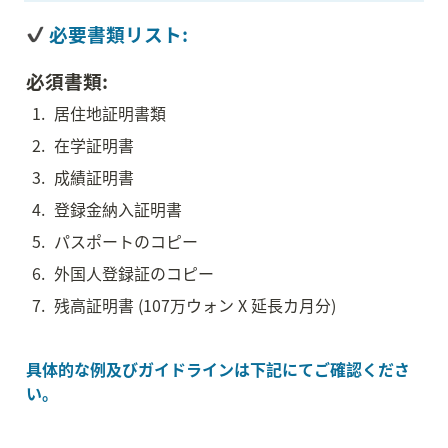
 必要書類リスト:
必須書類:
1
.
居住地証明書類
2
.
在学証明書
3
.
成績証明書
4
.
登録金納入証明書
5
.
パスポートのコピー
6
.
外国人登録証のコピー
7
.
残高証明書 (107万ウォン X 延長カ月分)
具体的な例及びガイドラインは下記にてご確認くださ
い。