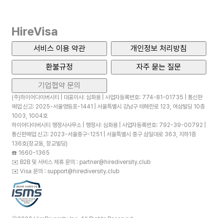
HireVisa
서비스 이용 약관
개인정보 처리방침
환불규정
자주 묻는 질문
기업협약 문의
(주)하이어다이버시티 | 대표이사: 심화용 | 사업자등록번호: 774-81-01735 | 통신판
매업 신고: 2025-서울영등포-1441 | 서울특별시 강남구 테헤란로 123, 여삼빌딩 10층
1003, 1004호
하이어다이버시티 행정사사무소 | 행정사: 심화용 | 사업자등록번호: 792-39-00792 |
통신판매업 신고: 2023-서울중구-1251 | 서울특별시 중구 삼일대로 363, 지하1층
136호(장교동, 장교빌딩)
☎️
1660-1365
✉️
B2B 및 서비스 제휴 문의 : partner@hirediversity.club
✉️
Visa 문의 : support@hirediversity.club