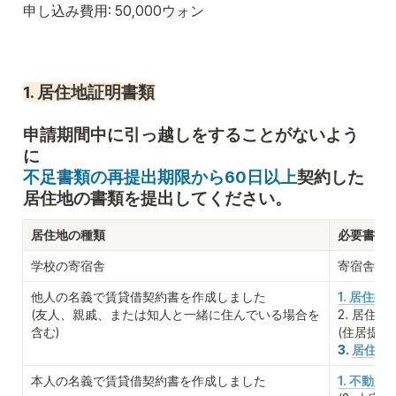
申し込み費用: 50,000ウォン
1. 居住地証明書類
申請期間中に引っ越しをすることがないよう
不足書類の再提出期限から60日以上
契約した
居住地の書類を提出してください。
居住地の種類
必要書類
学校の寄宿舎
寄宿舎居住
他人の名義で賃貸借契約書を作成しました

1. 居住
(友人、親戚、または知人と一緒に住んでいる場合を
2. 居住
含む)
(住居提
3. 
居住地提
本人の名義で賃貸借契約書を作成しました
1. 不動産