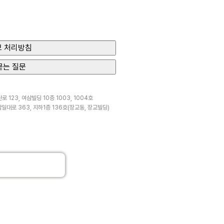
 처리방침
묻는 질문
 123, 여삼빌딩 10층 1003, 1004호
일대로 363, 지하1층 136호(장교동, 장교빌딩)