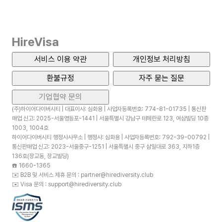
HireVisa
서비스 이용 약관
개인정보 처리방침
환불규정
자주 묻는 질문
기업협약 문의
(주)하이어다이버시티 | 대표이사: 심화용 | 사업자등록번호: 774-81-01735 | 통신판
매업 신고: 2025-서울영등포-1441 | 서울특별시 강남구 테헤란로 123, 여삼빌딩 10층
1003, 1004호
하이어다이버시티 행정사사무소 | 행정사: 심화용 | 사업자등록번호: 792-39-00792 |
통신판매업 신고: 2023-서울중구-1251 | 서울특별시 중구 삼일대로 363, 지하1층
136호(장교동, 장교빌딩)
☎️
1660-1365
✉️
B2B 및 서비스 제휴 문의 : partner@hirediversity.club
✉️
Visa 문의 : support@hirediversity.club