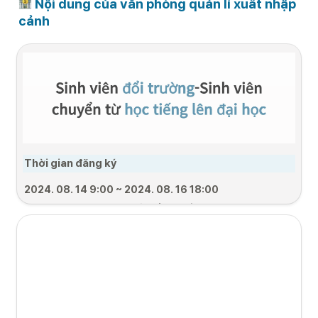
 Nội dung của văn phòng quản lí xuất nhập 
cảnh
Thời gian đăng ký 
2024. 08. 14 9:00 ~ 2024. 08. 16 18:00
 2024. 08. 18 10:00
: Hạn chót bổ sung hồ sơ
Các bước đăng ký (Bước 1 ~ bước 4)
Xác nhận đăng 
       Kiểm tra hồ sơ 

  Đăng ký lên cục XNC 
ký
(có thể phải bổ sung thêm 
(Đăng kí
hồ sơ)