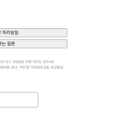
 처리방침
묻는 질문
 123, 여삼빌딩 10층 1003, 1004호
일대로 363, 지하1층 136호(장교동, 장교빌딩)