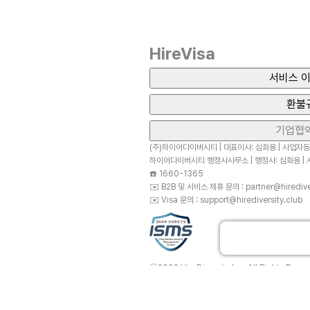
HireVisa
서비스 이
환불
기업협
(주)하이어다이버시티 | 대표이사: 심화용 | 사업자등록
하이어다이버시티 행정사사무소 | 행정사: 심화용 | 사
☎️
1660-1365
✉️
B2B 및 서비스 제휴 문의 : partner@hirediver
✉️
Visa 문의 : support@hirediversity.club
ⓒ2023 HireDiversity Inc. All Rights Reser