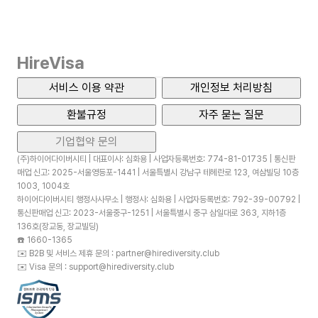
HireVisa
서비스 이용 약관
개인정보 처리방침
환불규정
자주 묻는 질문
기업협약 문의
(주)하이어다이버시티 | 대표이사: 심화용 | 사업자등록번호: 774-81-01735 | 통신판
매업 신고: 2025-서울영등포-1441 | 서울특별시 강남구 테헤란로 123, 여삼빌딩 10층
1003, 1004호
하이어다이버시티 행정사사무소 | 행정사: 심화용 | 사업자등록번호: 792-39-00792 |
통신판매업 신고: 2023-서울중구-1251 | 서울특별시 중구 삼일대로 363, 지하1층
136호(장교동, 장교빌딩)
☎️
1660-1365
✉️
B2B 및 서비스 제휴 문의 : partner@hirediversity.club
✉️
Visa 문의 : support@hirediversity.club