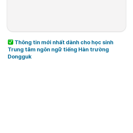
(Chỉ những trườ
hợp bị yêu cầu m
cần bổ sung hồ 
Các hồ sơ cần 
2025.12.08. 9:00 

~ 2025.12.24. 
chuẩn bị
~ 
2025.12.19. 
18:00
18:00
 Thông tin mới nhất dành cho học sinh 
Trung tâm ngôn ngữ tiếng Hàn trường 
Dongguk