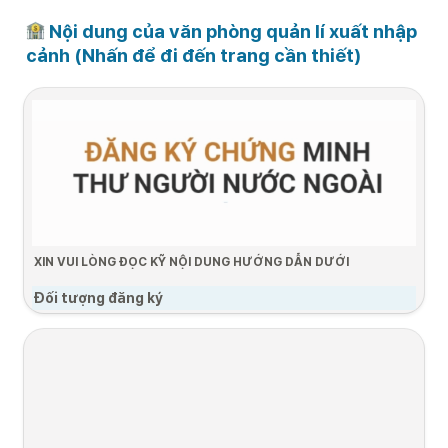
 Nội dung của văn phòng quản lí xuất nhập 
cảnh (Nhấn để đi đến trang cần thiết)
XIN VUI LÒNG ĐỌC KỸ NỘI DUNG HƯỚNG DẪN DƯỚI
Đối tượng đăng ký
•
Chỉ những người có thị thực D-4-1 mới có thể nộp đơn.
•
Đối tượng đăng kí: Trong vòng 90 ngày kể từ ngày nhập cảnh
Quá trình đăng ký
1. Chuẩn bị hồ 
2. Thời gian đăng ký
3. Nộp hồ sơ bổ 
sơ
sung
