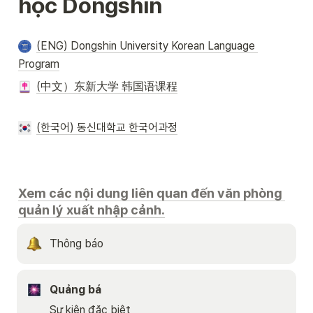
học Dongshin
(ENG) Dongshin University Korean Language 
Program
(中文）东新大学 韩国语课程
(한국어) 동신대학교 한국어과정
Xem các nội dung liên quan đến văn phòng 
quản lý xuất nhập cảnh.
Thông báo
Quảng bá
Sự kiện đặc biệt