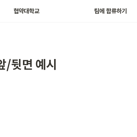
협약대학교
팀에 합류하기
앞/뒷면 예시