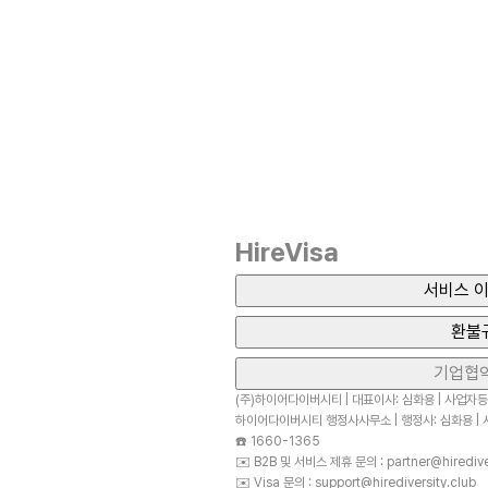
HireVisa
서비스 이
환불
기업협
(주)하이어다이버시티 | 대표이사: 심화용 | 사업자등록
하이어다이버시티 행정사사무소 | 행정사: 심화용 | 사
☎️
1660-1365
✉️
B2B 및 서비스 제휴 문의 : partner@hirediver
✉️
Visa 문의 : support@hirediversity.club