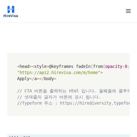
<
head
>
<
style
>
@keyframes fadeIn
{
from
{
opacity
:
0
;
tra
"https://api2.hirevisa.com/m/home"
>
Apply
<
/
a
>
<
/
body
>
// CTA 버튼을 출력하는 Html 입니다. 둘째줄에 콜투
// 셋재줄의 글자가 버튼에 표시 됩니다.
//Typeform 주소 : https://hirediversity.typeform.