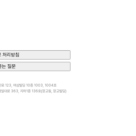
 처리방침
묻는 질문
 123, 여삼빌딩 10층 1003, 1004호
일대로 363, 지하1층 136호(장교동, 장교빌딩)