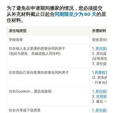
为了避免在申请期间搬家的情况，您必须提交
从补充材料截止日起合
同期限至少为 60 天
的居
住材料。
居住地类型
所需材料
学校宿舍
宿舍居住确
住在他人名义签署的房屋合同的房子

1. 居住提供确
(包括与朋友、亲戚或熟人同住时)
2. 居住提供
(证明居住提
3. 居住提供
住在我自己亲自签署的房屋合同的房子
1.房屋租赁合
(2. 房东的
事
- 只有当房
住在Gosiwon，酒店或旅馆
1. 居住提供确
2
. 住宿设施
3. 最近一个
住在共享或下宿房里
1. 居住提供