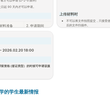
者才可以申请 (D-2-5 除外)
日起 90 天内才可以申请。
上传材料时
•
不可以将文件拍照提交，只接受
后的文件扫描件。

. 材料准备
2. 申请期间
3. 交补充文件

4. 指
文件无法辨识时，您的申请将会被
(如需补充文件)

提交的文件必须是清晰且完整的扫
在线
免费扫描app下载
需材料
[1st]
[1st]
稍后通
2025.02.23. 9:00

~ 
2025.03.06. 
 ~ 2026.02.20 18:00
~ 
2025.03.03 
18:00
•
Android:
18:00
◦
Microsoft Office Lens
留资格 (签证类型）的时候可申请该服
◦
CamScanner
•
iOS:
◦
Microsoft Office Lens
类型变更为D-2签证，请单独
联系我
◦
CamScanner
学的学生最新情报
00韩币
证变更为D2签证时，将产生22万韩元的额