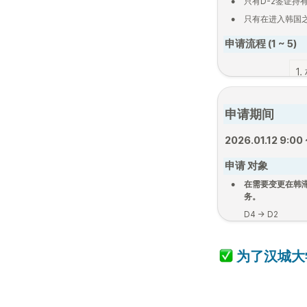
•
只有D-2签证持有
•
只有在进入韩国之
申请流程 (1 ~ 5)
1
申请期间
所
2026.01.12 9:00
申请 对象
•
在需要变更在韩滞
务。
D4 → D2
*如需从其他签证
们
。
 为了汉城
大
•
手续费是150,0
从D10或H2签
外费用。