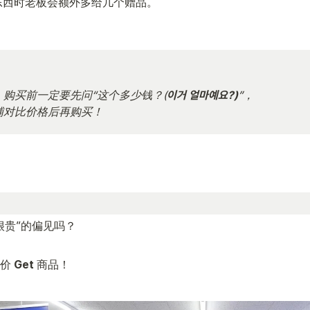
东西时老板会额外多给几个赠品。

购买前一定要先问“这个多少钱？(
이거 얼마예요?)
”，

铺对比价格后再购买！
很贵”的偏见吗？
价 
Get
 商品！