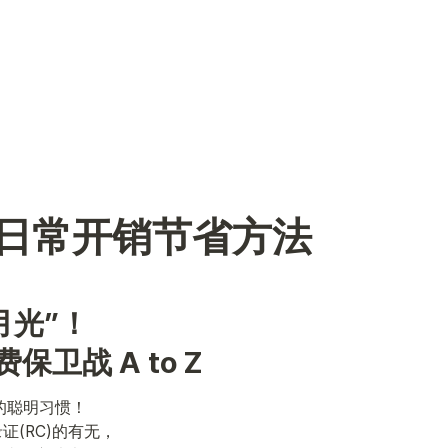
日常开销节省方法
月光”！

保卫战 A to Z
的聪明习惯！

(RC)的有无，
