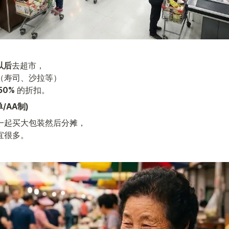
以后
去超市，

（寿司、沙拉等）

50%
 的折扣。
/AA制)
一起买大包装然后分摊，

宜很多。