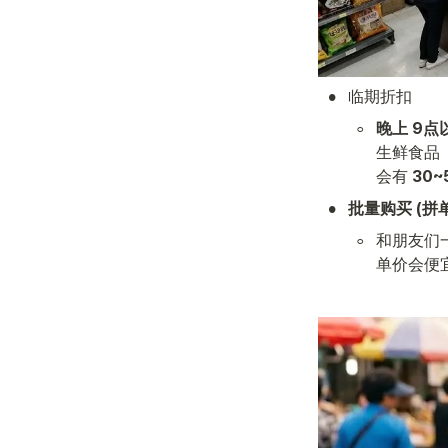
•
临期折扣
◦
晚上 9点
生鲜食品
会有 
30~
•
批量购买 (拼单
◦
和朋友们
单价会便