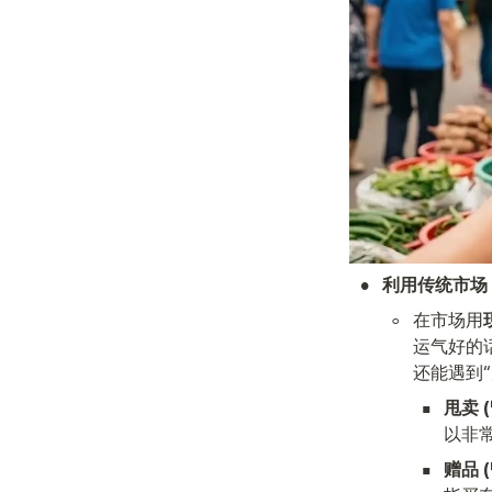
•
利用传统市场
◦
在市场用
运气好的话
还能遇到“
▪
甩卖 (
以非
▪
赠品 (