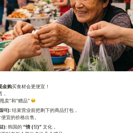
现金购
买食材会更便宜！

，

甩卖”和“赠品” 
떨이):
 结束营业前把剩下的商品打包，

常便宜的价格出售。
덤):
 韩国的 
“情 (
정
)”
 文化，
