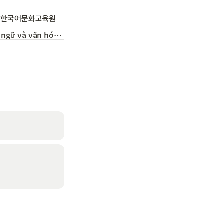
교 한국어문화교육원
(VIET) Trung tâm ngôn ngữ và văn hóa Hàn Quốc- Đại học ngoài ngữ Hàn Quốc