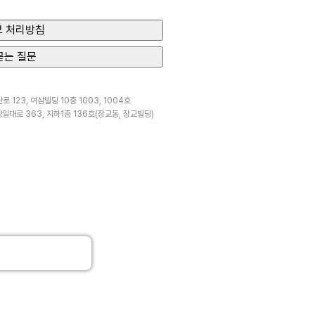
 처리방침
묻는 질문
 123, 여삼빌딩 10층 1003, 1004호
일대로 363, 지하1층 136호(장교동, 장교빌딩)