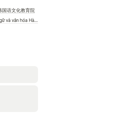
 韩国语文化教育院
(VIET) Trung tâm ngôn ngữ và văn hóa Hàn Quốc- Đại học ngoài ngữ Hàn Quốc