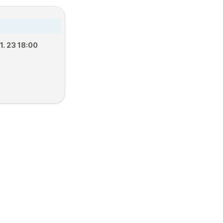
1. 23 18:00
등록
5. 외국인등록증   
수령
추후공지