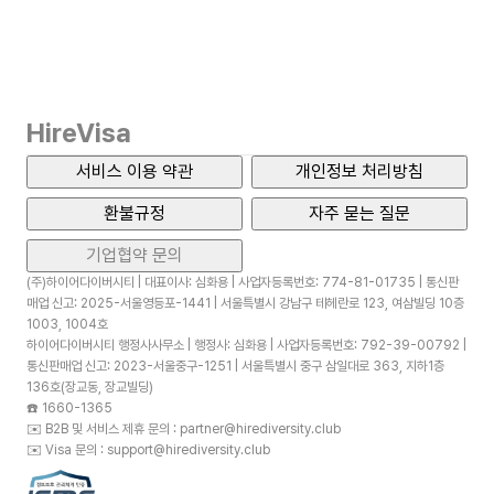
HireVisa
서비스 이용 약관
개인정보 처리방침
환불규정
자주 묻는 질문
기업협약 문의
(주)하이어다이버시티 | 대표이사: 심화용 | 사업자등록번호: 774-81-01735 | 통신판
매업 신고: 2025-서울영등포-1441 | 서울특별시 강남구 테헤란로 123, 여삼빌딩 10층
1003, 1004호
하이어다이버시티 행정사사무소 | 행정사: 심화용 | 사업자등록번호: 792-39-00792 |
통신판매업 신고: 2023-서울중구-1251 | 서울특별시 중구 삼일대로 363, 지하1층
136호(장교동, 장교빌딩)
☎️
1660-1365
✉️
B2B 및 서비스 제휴 문의 : partner@hirediversity.club
✉️
Visa 문의 : support@hirediversity.club