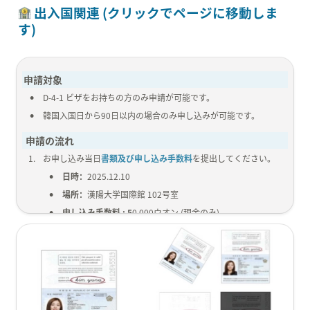
 出入国関連 (クリックでページに移動しま
す)
申請対象
•
D-4-1 ビザをお持ちの方のみ申請が可能です。 
•
韓国入国日から90日以内の場合のみ申し込みが可能です。
 申請の流れ
1
.
お申し込み当日
書類及び申し込み手数料
を提出してください。
•
日時：
2025.12.10
•
場所：
漢陽大学国際館 102号室
•
申し込み手数料 : 5
0,000ウオン (現金のみ)
2
.
Hirevisaにて
申し込みを確認後メール
にてご案内致します。
3
.
指紋登録
のご案内メールをお待ちください。
4
.
外国人登録証受け取りの日
時/場所
のご案内メールをお待ちくだ
さい。