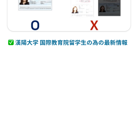
* 申請過程で最少で５つのメールをのお送りいたします。
メールの案内に従って申請を進めてください。
必要書類 & 申し込み費用
1. 居住地証明書類
 漢陽大学 国際教育院留学生の為の最新情報
CLICK! 
寄宿舎居住確認書（기숙사 거주 확인서）サンプル
戻る