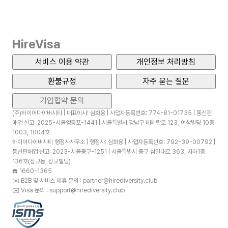
HireVisa
서비스 이용 약관
개인정보 처리방침
환불규정
자주 묻는 질문
기업협약 문의
(주)하이어다이버시티 | 대표이사: 심화용 | 사업자등록번호: 774-81-01735 | 통신판
매업 신고: 2025-서울영등포-1441 | 서울특별시 강남구 테헤란로 123, 여삼빌딩 10층
1003, 1004호
하이어다이버시티 행정사사무소 | 행정사: 심화용 | 사업자등록번호: 792-39-00792 |
통신판매업 신고: 2023-서울중구-1251 | 서울특별시 중구 삼일대로 363, 지하1층
136호(장교동, 장교빌딩)
☎️
1660-1365
✉️
B2B 및 서비스 제휴 문의 : partner@hirediversity.club
✉️
Visa 문의 : support@hirediversity.club