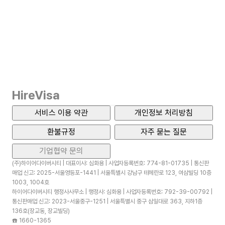
HireVisa
서비스 이용 약관
개인정보 처리방침
환불규정
자주 묻는 질문
기업협약 문의
(주)하이어다이버시티 | 대표이사: 심화용 | 사업자등록번호: 774-81-01735 | 통신판
매업 신고: 2025-서울영등포-1441 | 서울특별시 강남구 테헤란로 123, 여삼빌딩 10층
1003, 1004호
하이어다이버시티 행정사사무소 | 행정사: 심화용 | 사업자등록번호: 792-39-00792 |
통신판매업 신고: 2023-서울중구-1251 | 서울특별시 중구 삼일대로 363, 지하1층
136호(장교동, 장교빌딩)
☎️
1660-1365