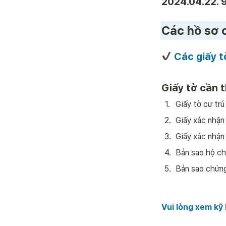
2024.04.22. 9
Các hồ sơ c
 Các giấy t
Giấy tờ cần t
1
.
Giấy tờ cư trú
2
.
Giấy xác nhận 
3
.
Giấy xác nhậ
4
.
Bản sao hộ ch
5
.
Bản sao chứng
Vui lòng xem kỹ