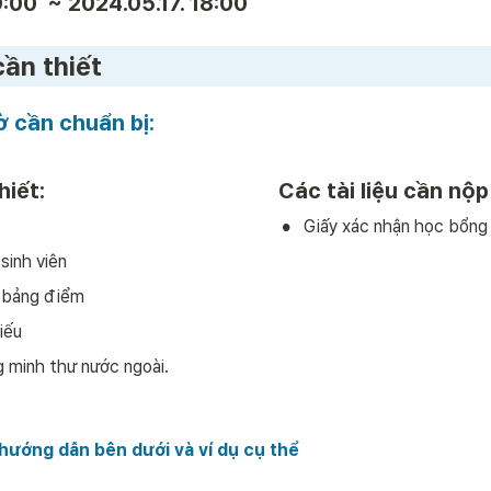
:00  ~ 2024.05.17. 18:00
ần thiết 
ờ cần chuẩn bị:
hiết:
 Các tài liệu cần nộp
•
Giấy xác nhận học bổng
sinh viên
n bảng điểm
iếu
 minh thư nước ngoài. 
 hướng dẫn bên dưới và ví dụ cụ thể