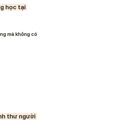
g học tại 
àng mà không có 
h thư người 