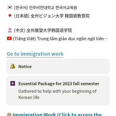
(한국어) 전주비전대학교 한국어교육원
(日本語) 全州ビジョン大学 韓国語教育院
(中文) 全州展望大学韩国语学院
(Tiếng Việt) Trung tâm giáo dục ngôn ngữ tiếng Hàn trường đại học tầm nhìn Jeonju
Go to immigration work
Notice 
Essential Package for 2023 fall semester
Gathered to help with your beginning of 
Korean life
 Immigration Work (Click to access the 