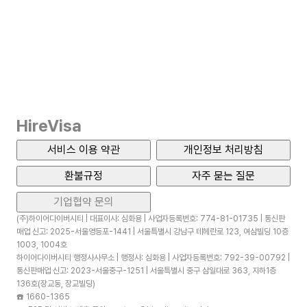
HireVisa
서비스 이용 약관
개인정보 처리방침
환불규정
자주 묻는 질문
기업협약 문의
(주)하이어다이버시티 | 대표이사: 심화용 | 사업자등록번호: 774-81-01735 | 통신판
매업 신고: 2025-서울영등포-1441 | 서울특별시 강남구 테헤란로 123, 여삼빌딩 10층
1003, 1004호
하이어다이버시티 행정사사무소 | 행정사: 심화용 | 사업자등록번호: 792-39-00792 |
통신판매업 신고: 2023-서울중구-1251 | 서울특별시 중구 삼일대로 363, 지하1층
136호(장교동, 장교빌딩)
☎️
1660-1365