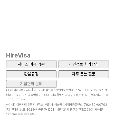
HireVisa
서비스 이용 약관
개인정보 처리방침
환불규정
자주 묻는 질문
기업협약 문의
(주)하이어다이버시티 | 대표이사: 심화용 | 사업자등록번호: 774-81-01735 | 통신판
매업 신고: 2025-서울영등포-1441 | 서울특별시 강남구 테헤란로 123, 여삼빌딩 10층
1003, 1004호
하이어다이버시티 행정사사무소 | 행정사: 심화용 | 사업자등록번호: 792-39-00792 |
통신판매업 신고: 2023-서울중구-1251 | 서울특별시 중구 삼일대로 363, 지하1층
136호(장교동, 장교빌딩)