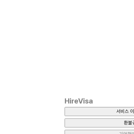
HireVisa
서비스 이
환불