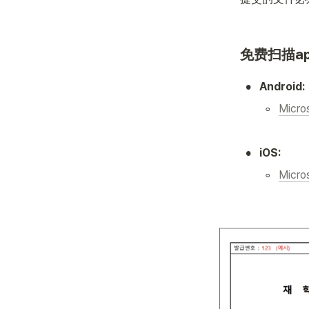
免费扫描a
•
Android:
◦
Micro
•
iOS:
◦
Micro