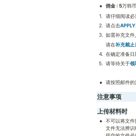
•
佣金 : 5
万韩
1
.
请仔细阅读必
2
.
请点击
APPLY
3
.
如需补充文件
请在
补充截止
4
.
在确定准备日
5
.
请等待关于
领
•
请按照邮件的
注意事项
上传材料时
•
不可以将文件
文件无法辨识
提交的文件必