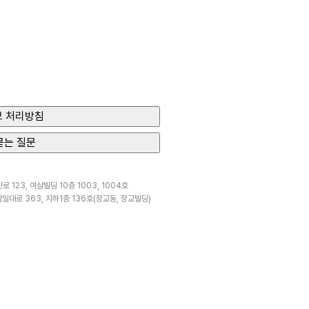
 처리방침
묻는 질문
 123, 여삼빌딩 10층 1003, 1004호
일대로 363, 지하1층 136호(장교동, 장교빌딩)