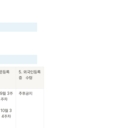
지문등록
5. 외국인등록
증   수령
 9월 3주
추후공지
4주차

 10월 3
 4주차