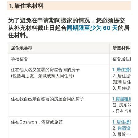
 1. 居住地材料
为了避免在申请期间搬家的情况，您必须提交
从补充材料截止日起合
同期限至少为 60 天
的居
住材料。
居住地类型
所需材料
学校宿舍
宿舍居住确
住在他人名义签署的房屋合同的房子

1. 居住提供确
(包括与朋友、亲戚或熟人同住时)
2. 居住提供
(证明居住提
3. 居住提供
住在我自己亲自签署的房屋合同的房子
1.房屋租赁合
(2. 房东的
事
- 只有当房
住在Gosiwon，酒店或旅馆
1. 居住提供确
2
. 住宿设施
3. 最近一个