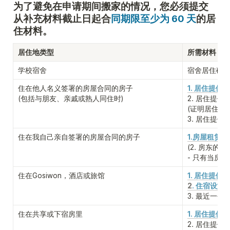
为了避免在申请期间搬家的情况，您必须提交
从补充材料截止日起合
同期限至少为 60 天
的居
住材料。
居住地类型
所需材料
学校宿舍
宿舍居住确
住在他人名义签署的房屋合同的房子

1. 居住提供确
(包括与朋友、亲戚或熟人同住时)
2. 居住提供
(证明居住提
3. 居住提供
住在我自己亲自签署的房屋合同的房子
1.房屋租赁合
(2. 房东的
事
- 只有当房
住在Gosiwon，酒店或旅馆
1. 居住提供确
2
. 住宿设施
3. 最近一个
住在共享或下宿房里
1. 居住提供
2. 居住提供