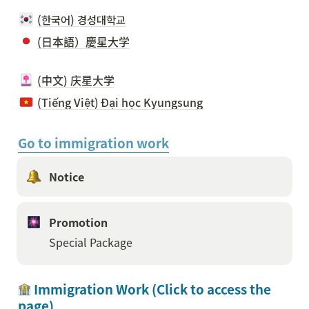
(한국어) 경성대학교
(日本語）慶星大学
(中文) 庆星大学
(Tiếng Việt) Đại học Kyungsung
Go to immigration work
Notice 
Promotion
Special Package
 Immigration Work (Click to access the 
page)