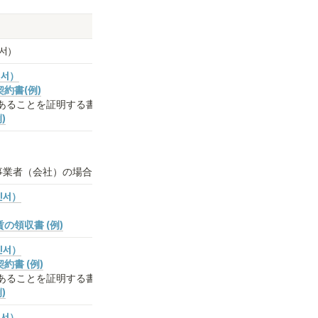
서）
인서）
約書(例)
あることを証明する書類)
)
業者（会社）の場合のみ)
인서）
賃の領収書 (例)
인서）
約書 (例)
あることを証明する書類)
)
인서）