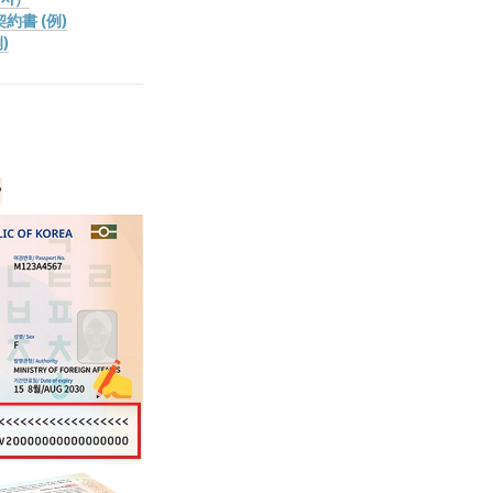
約書 (例)
)
ー