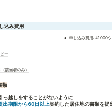
申し込み費用
•
申し込み費用: 41.000
コピー
書
（該当者のみ）
書類
提出期限から60日以上
契約した居住地の書類を提