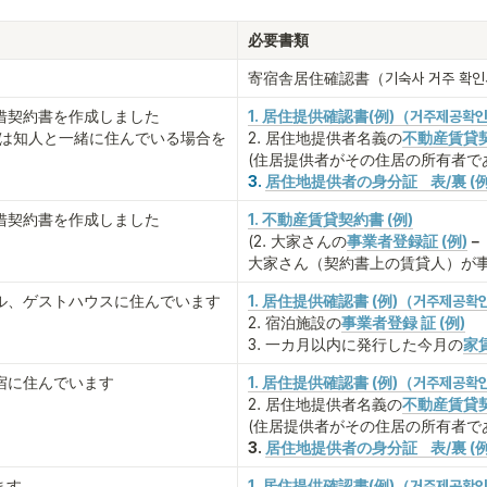
必要書類
寄宿舎居住確認書（기숙사 거주 확인
借契約書を作成しました

1. 居住提供確認書(例)（거주제공확
たは知人と一緒に住んでいる場合を
2. 居住地提供者名義の
不動産賃貸契
(住居提供者がその住居の所有者で
3. 
居住地提供者の身分証　表/裏 (例
借契約書を作成しました
1. 不動産賃貸契約書 (例)
(2. 大家さんの
事業者登録証 (例)
大家さん（契約書上の賃貸人）が事
ル、ゲストハウスに住んでいます
1. 居住提供確認書 (例)（거주제공확
2. 宿泊施設の
事業者登録 証 
(例)
3. 一カ月以内に発行した今月の
家
宿に住んでいます
1. 居住提供確認書 (例)（거주제공확
2. 居住地提供者名義の
不動産賃貸契
(住居提供者がその住居の所有者で
3. 
居住地提供者の身分証　表/裏 (例
ます
1. 居住提供確認書(例)（거주제공확