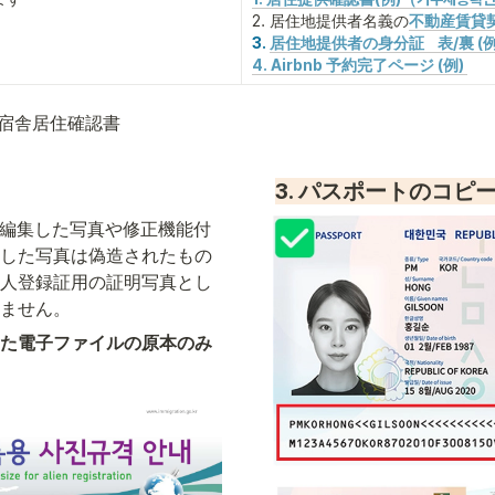
2. 居住地提供者名義の
不動産賃貸契
3. 
居住地提供者の身分証　表/裏 (例
4. Airbnb 予約完了ページ (例) 
宿舎居住確認書
3. パスポートのコピ
等にて編集した写真や修正機能付
した写真は偽造されたもの
人登録証用の証明写真とし
ません。
た電子ファイルの原本のみ