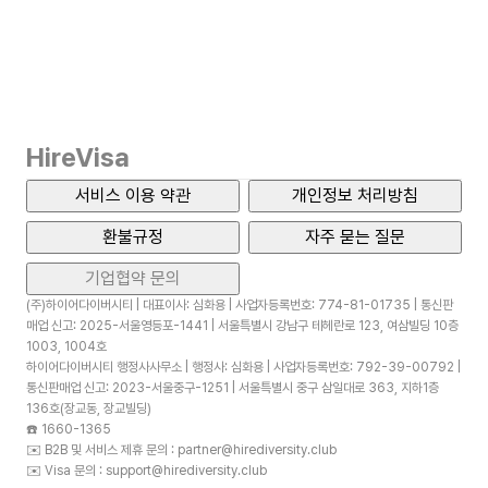
HireVisa
서비스 이용 약관
개인정보 처리방침
환불규정
자주 묻는 질문
기업협약 문의
(주)하이어다이버시티 | 대표이사: 심화용 | 사업자등록번호: 774-81-01735 | 통신판
매업 신고: 2025-서울영등포-1441 | 서울특별시 강남구 테헤란로 123, 여삼빌딩 10층
1003, 1004호
하이어다이버시티 행정사사무소 | 행정사: 심화용 | 사업자등록번호: 792-39-00792 |
통신판매업 신고: 2023-서울중구-1251 | 서울특별시 중구 삼일대로 363, 지하1층
136호(장교동, 장교빌딩)
☎️
1660-1365
✉️
B2B 및 서비스 제휴 문의 : partner@hirediversity.club
✉️
Visa 문의 : support@hirediversity.club