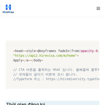
<
head
>
<
style
>
@keyframes fadeIn
{
from
{
opacity
:
0
;
tra
"https://api2.hirevisa.com/m/home"
>
Apply
<
/
a
>
<
/
body
>
// CTA 버튼을 출력하는 Html 입니다. 둘째줄에 콜투
// 셋재줄의 글자가 버튼에 표시 됩니다.
//Typeform 주소 : https://hirediversity.typeform.
Thời gian đăng ký 