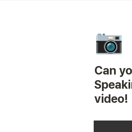
📷
Can yo
Speaki
video!